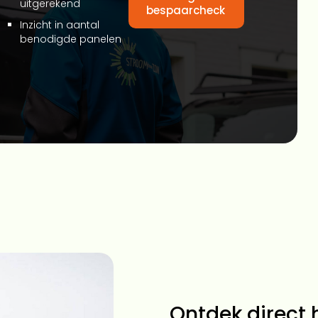
uitgerekend
bespaarcheck
Inzicht in aantal
benodigde panelen
Ontdek direct h