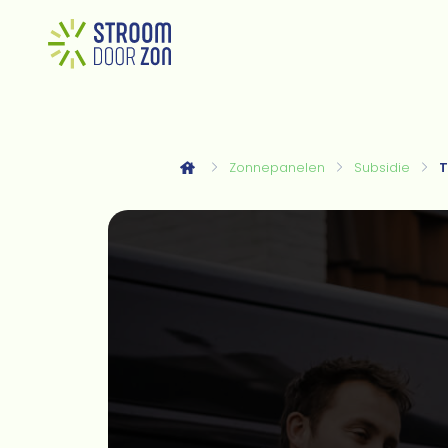
Zonnepanelen
Subsidie
T