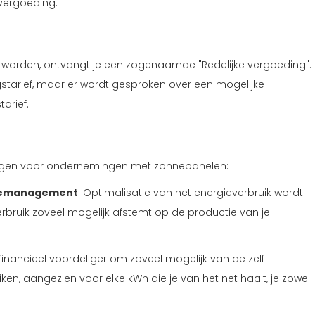
vergoeding.
worden, ontvangt je een zogenaamde "Redelijke vergoeding".
starief, maar er wordt gesproken over een mogelijke
arief.
evolgen voor ondernemingen met zonnepanelen:
giemanagement
: Optimalisatie van het energieverbruik wordt
verbruik zoveel mogelijk afstemt op de productie van je
 financieel voordeliger om zoveel mogelijk van de zelf
en, aangezien voor elke kWh die je van het net haalt, je zowel
.