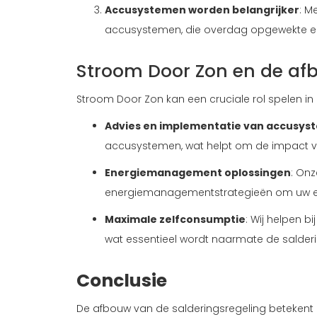
Accusystemen worden belangrijker
: M
accusystemen, die overdag opgewekte ener
Stroom Door Zon en de afb
Stroom Door Zon kan een cruciale rol spelen in d
Advies en implementatie van accusys
accusystemen, wat helpt om de impact va
Energiemanagement oplossingen
: On
energiemanagementstrategieën om uw ene
Maximale zelfconsumptie
: Wij helpen 
wat essentieel wordt naarmate de salder
Conclusie
De afbouw van de salderingsregeling beteke