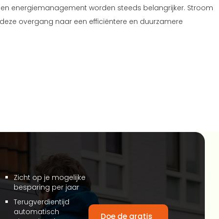
n en energiemanagement worden steeds belangrijker. Stroom
j deze overgang naar een efficiëntere en duurzamere
Zicht op je mogelijke
besparing per jaar
Terugverdientijd
automatisch
Doe de gratis